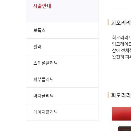
시술안내
회오리리
보톡스
회오리리프
업그레이드
필러
삼아 전체
완전히 피
스페셜클리닉
피부클리닉
회오리리
바디클리닉
레이저클리닉