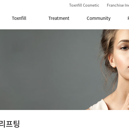
Toxnfill Cosmetic
Franchise In
Toxnfill
Treatment
Community
리프팅