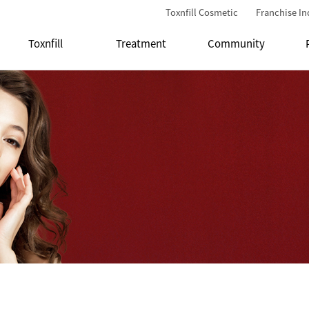
Toxnfill Cosmetic
Franchise In
Toxnfill
Treatment
Community