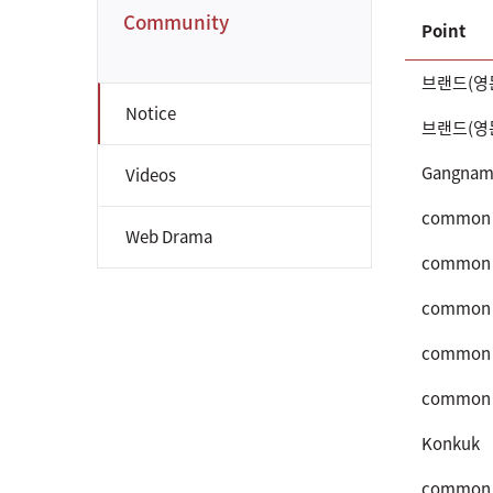
Community
Point
브랜드(영
Notice
브랜드(영
Gangnam
Videos
common
Web Drama
common
common
common
common
Konkuk
common