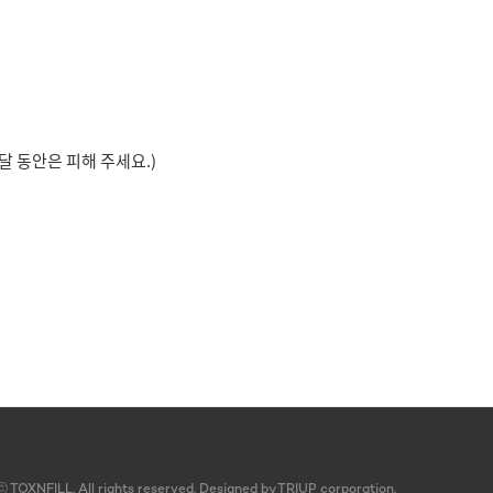
달 동안은 피해 주세요.)
ⓒ
TOXNFILL. All rights reserved.
Designed by TRIUP corporation.