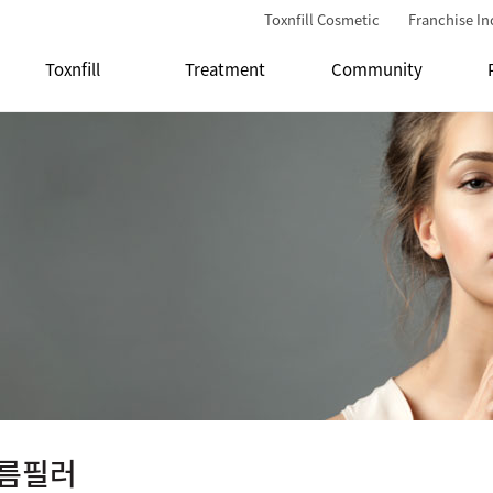
Toxnfill Cosmetic
Franchise In
Toxnfill
Treatment
Community
름필러