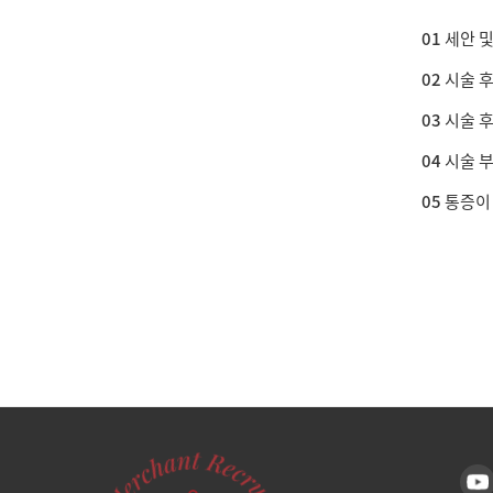
01
세안 및
02
시술 후
03
시술 후
04
시술 부
05
통증이 