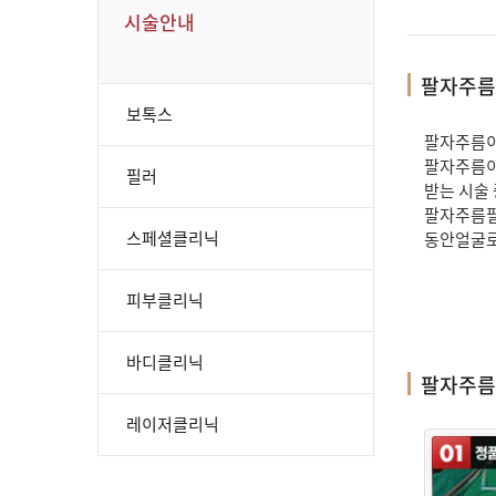
시술안내
팔자주름
보톡스
팔자주름이
팔자주름이
필러
받는 시술
팔자주름필
스페셜클리닉
동안얼굴로
피부클리닉
바디클리닉
팔자주름
레이저클리닉