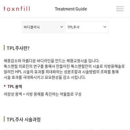
Treatment Guide
바디클리닉
TPL주사
TPL주사란?
체중감소와 아름다운 바디라인을 만드는 체형교정시술 입니다.
톡스앤필 의료진의 연구를 통해서 만들어진 톡스앤필만의 시술로 지방융해술로
알려진 HPL 시술의 효과를 최대화하는 성분조합과 시술방법의 조화를 통해
시술 효과를 극대화시키고 요요현상을 감소 시킵니다.
TPL 용액
저장성 용액 + 지방 용해를 촉진하는 약물들로 구성
TPL주사 시술과정