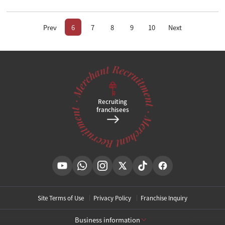
Prev
6
7
8
9
10
Next
Recruiting
franchisees
Site Terms of Use
Privacy Policy
Franchise Inquiry
Business information