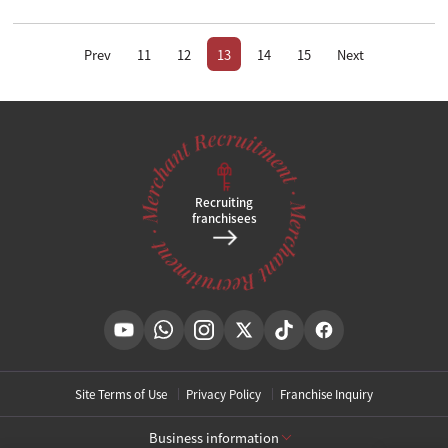
Prev
11
12
13
14
15
Next
Recruiting
franchisees
Site Terms of Use
Privacy Policy
Franchise Inquiry
Business information