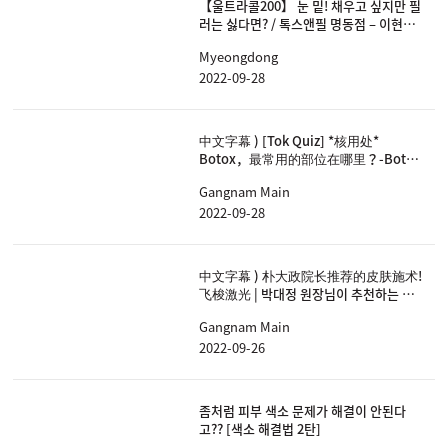
【울트라콜200】 눈 밑! 채우고 싶지만 필
러는 싫다면? / 톡스앤필 명동점 – 이현정
원장님
Myeongdong
2022-09-28
中文字幕 ) [Tok Quiz] *核用处*
Botox，最常用的部位在哪里？-Botox
和轮廓注射的区别- | 보톡스, 가장 많이
Gangnam Main
시술하는 부위는 어딘가요?-보톡스와 윤
곽주사의 차이-
2022-09-28
中文字幕 ) 朴大政院长推荐的皮肤施术!
飞梭激光 | 박대정 원장님이 추천하는 피
부시술!프락셀레이저
Gangnam Main
2022-09-26
좀처럼 피부 색소 문제가 해결이 안된다
고?? [색소 해결법 2탄]