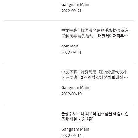
Gangnam Main
2022-09-21
中文字幕 ) 韓国激光皮朕毛发协会深入
了解肉毒素的活动 | [대한레이저피부모
발학회] 보톡스 바로 알기 걱정 제로 캠페
common
인
2022-09-21
中文字幕 ) 特秀恩碧_江南分店代表朴
大正专访 | 톡스앤필 강남본점 박대정 대
표원장님 인터뷰
Gangnam Main
2022-09-19
물광주사로 내 피부의 건조함을 해결? [건
조함 해결 시술 2편]
Gangnam Main
2022-09-14